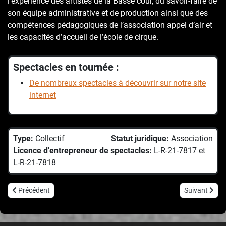
l’expérience des artistes de la Basse cour, du savoir-faire de
son équipe administrative et de production ainsi que des
compétences pédagogiques de l’association appel d’air et
les capacités d’accueil de l’école de cirque.
Spectacles en tournée :
De nombreux spectacles à découvrir sur notre site
internet
Type:
Collectif
Statut juridique:
Association
Licence d'entrepreneur de spectacles:
L-R-21-7817 et
L-R-21-7818
Article précédent : Collectif Chacun Pour Soi
Article suiv
Précédent
Suivant