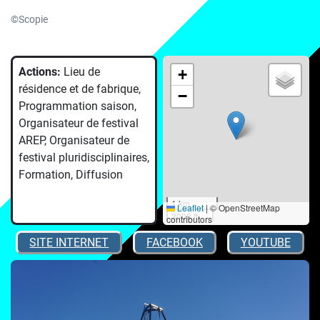
©Scopie
Actions:
Lieu de
+
résidence et de fabrique,
−
Programmation saison,
Organisateur de festival
AREP, Organisateur de
festival pluridisciplinaires,
Formation, Diffusion
1 km
Leaflet
|
© OpenStreetMap
3000 ft
contributors
SITE INTERNET
FACEBOOK
YOUTUBE