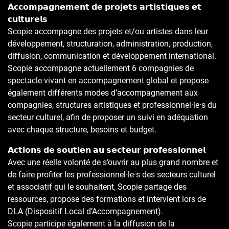
𝗔𝗰𝗰𝗼𝗺𝗽𝗮𝗴𝗻𝗲𝗺𝗲𝗻𝘁 𝗱𝗲 𝗽𝗿𝗼𝗷𝗲𝘁𝘀 𝗮𝗿𝘁𝗶𝘀𝘁𝗶𝗾𝘂𝗲𝘀 𝗲𝘁
𝗰𝘂𝗹𝘁𝘂𝗿𝗲𝗹𝘀
Scopie accompagne des projets et/ou artistes dans leur
développement, structuration, administration, production,
diffusion, communication et développement international.
Scopie accompagne actuellement 6 compagnies de
spectacle vivant en accompagnement global et propose
également différents modes d’accompagnement aux
compagnies, structures artistiques et professionnel·le·s du
secteur culturel, afin de proposer un suivi en adéquation
avec chaque structure, besoins et budget.
𝗔𝗰𝘁𝗶𝗼𝗻𝘀 𝗱𝗲 𝘀𝗼𝘂𝘁𝗶𝗲𝗻 𝗮𝘂 𝘀𝗲𝗰𝘁𝗲𝘂𝗿 𝗽𝗿𝗼𝗳𝗲𝘀𝘀𝗶𝗼𝗻𝗻𝗲𝗹
Avec une réelle volonté de s’ouvrir au plus grand nombre et
de faire profiter les professionnel·le·s des secteurs culturel
et associatif qui le souhaitent, Scopie partage des
ressources, propose des formations et intervient lors de
DLA (Dispositif Local d’Accompagnement).
Scopie participe également à la diffusion de la