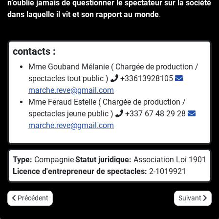
n’oublie jamais de questionner le spectateur sur la société
dans laquelle il vit et son rapport au monde
.
contacts :
Mme Gouband Mélanie ( Chargée de production /
spectacles tout public )
+33613928105
marche.reve@gmail.com
Mme Feraud Estelle ( Chargée de production /
spectacles jeune public )
+337 67 48 29 28
marche.reve@gmail.com
Type:
Compagnie
Statut juridique:
Association Loi 1901
Licence d'entrepreneur de spectacles:
2-1019921
Article précédent : Madame Riton
Article suiva
Précédent
Suivant