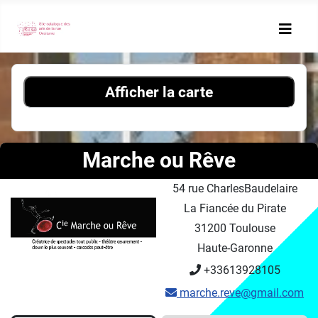
Afficher la carte
Marche ou Rêve
54 rue CharlesBaudelaire
La Fiancée du Pirate
31200 Toulouse
Haute-Garonne
+33613928105
marche.reve@gmail.com