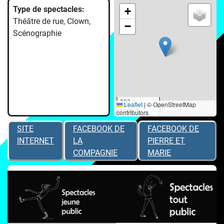
Type de spectacles:
+
Théâtre de rue, Clown,
−
Scénographie
300 m
Leaflet
|
© OpenStreetMap
1000 ft
contributors
SITE
FACEBOOK DE
FACEBOOK DE
INTERNET
LA
PIERRE ET
COMPAGNIE
MARIE