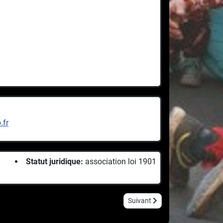
.fr
Statut juridique:
association loi 1901
Article suivant : Ceci N'Est Pa
Suivant