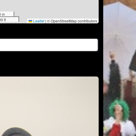
0 m
0 ft
Leaflet
|
© OpenStreetMap contributors