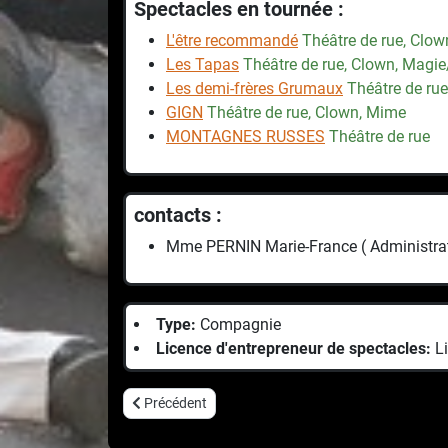
Spectacles en tournée :
L'être recommandé
Théâtre de rue, Clow
Les Tapas
Théâtre de rue, Clown, Magi
Les demi-frères Grumaux
Théâtre de rue
GIGN
Théâtre de rue, Clown, Mime
MONTAGNES RUSSES
Théâtre de rue
contacts :
Mme PERNIN Marie-France ( Administrat
Type:
Compagnie
Licence d'entrepreneur de spectacles:
L
Article précédent : Cara-Cie
Précédent