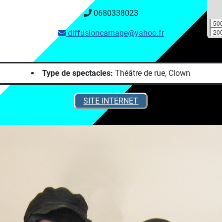
0680338023
50
200
diffusioncarnage@yahoo.fr
Type de spectacles:
Théâtre de rue, Clown
SITE INTERNET