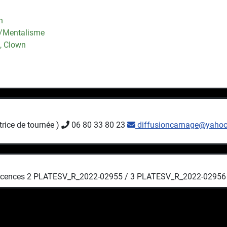
n
e/Mentalisme
, Clown
rice de tournée )
06 80 33 80 23
diffusioncarnage@yahoo
icences 2 PLATESV_R_2022-02955 / 3 PLATESV_R_2022-02956