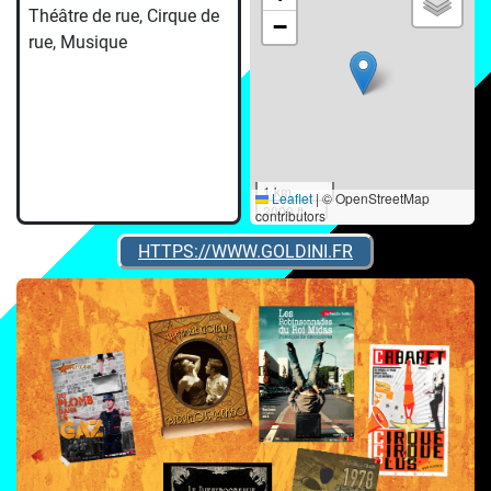
Théâtre de rue, Cirque de
−
rue, Musique
1 km
Leaflet
|
© OpenStreetMap
3000 ft
contributors
HTTPS://WWW.GOLDINI.FR