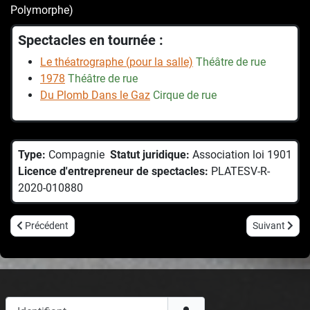
Polymorphe)
Spectacles en tournée :
Le théatrographe (pour la salle)
Théâtre de rue
1978
Théâtre de rue
Du Plomb Dans le Gaz
Cirque de rue
Type:
Compagnie
Statut juridique:
Association loi 1901
Licence d'entrepreneur de spectacles:
PLATESV-R-
2020-010880
Article précédent : La Double acCroche
Article suivan
Précédent
Suivant
Identifiant