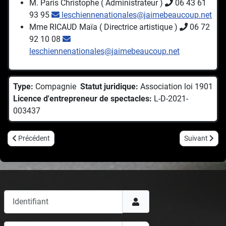
M. Paris Christophe ( Administrateur )
06 43 61
93 95
leschiennenationales@jaimebeaucoup.net
Mme RICAUD Maïa ( Directrice artistique )
06 72
92 10 08
leschiennenationales@jaimebeaucoup.net
Type:
Compagnie
Statut juridique:
Association loi 1901
Licence d'entrepreneur de spectacles:
L-D-2021-
003437
Article précédent : LES ATLANTES
Article suivan
Précédent
Suivant
Identifiant