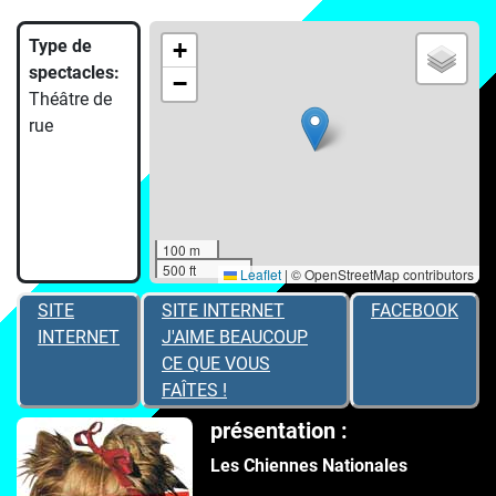
Type de
+
spectacles:
−
Théâtre de
rue
100 m
500 ft
Leaflet
|
© OpenStreetMap contributors
SITE
SITE INTERNET
FACEBOOK
INTERNET
J'AIME BEAUCOUP
CE QUE VOUS
FAÎTES !
présentation :
Les Chiennes Nationales